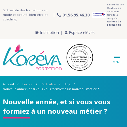
La certification
Qualité a été
Spécialiste des formations en
délivrée au
01.56.95.46.30
mode et beauté, bien-être et
titre de la
catégorie:
coaching
Actions de
Formation
Inscription
Espace élèves
MENU
Accueil
L'école
L'actualité
Blog
Nouvelle année, et si vous vous formiez à un nouveau métier ?
Nouvelle année, et si vous vous
formiez à un nouveau métier ?