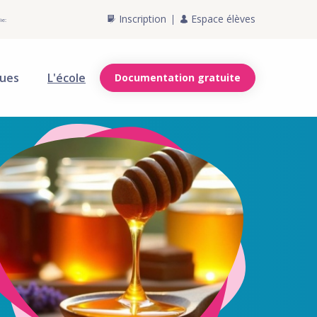
Inscription
Espace élèves
ie:
ques
L'école
Documentation gratuite