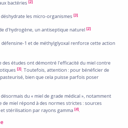
[2]
aux bactéries
[3]
s) déshydrate les micro-organismes
[2]
de d'hydrogène, un antiseptique naturel
éfensine-1 et de méthylglyoxal renforce cette action
e des études ont démontré l'efficacité du miel contre
[3]
iotiques
. Toutefois, attention : pour bénéficier de
 pasteurisé, bien que cela puisse parfois poser
nt désormais du « miel de grade médical », notamment
e de miel répond à des normes strictes : sources
[4]
 et stérilisation par rayons gamma
.
me