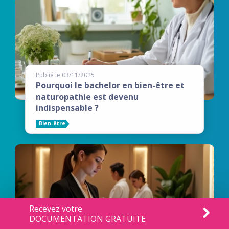
Publié le 03/11/2025
Pourquoi le bachelor en bien-être et
naturopathie est devenu
indispensable ?
Bien-être
Recevez votre
DOCUMENTATION GRATUITE
Publié le 03/11/2025