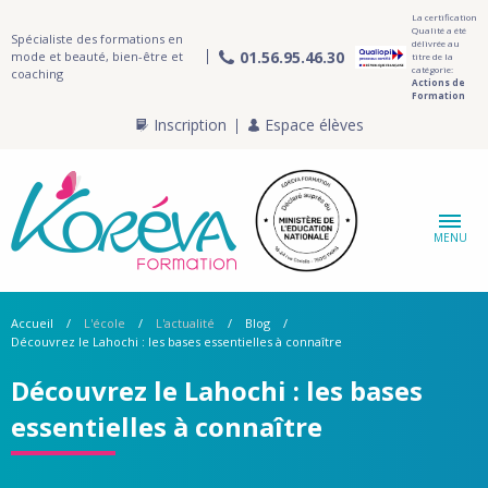
La certification
Qualité a été
Spécialiste des formations en
délivrée au
01.56.95.46.30
mode et beauté, bien-être et
titre de la
catégorie:
coaching
Actions de
Formation
Inscription
Espace élèves
MENU
Accueil
L'école
L'actualité
Blog
Découvrez le Lahochi : les bases essentielles à connaître
Découvrez le Lahochi : les bases
essentielles à connaître