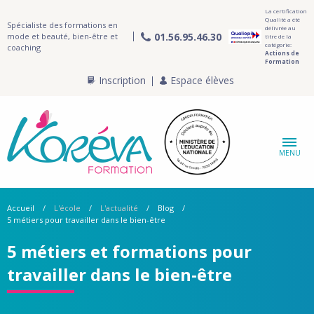
La certification
Qualité a été
Spécialiste des formations en
délivrée au
01.56.95.46.30
mode et beauté, bien-être et
titre de la
catégorie:
coaching
Actions de
Formation
Inscription
Espace élèves
MENU
Accueil
L'école
L'actualité
Blog
5 métiers pour travailler dans le bien-être
5 métiers et formations pour
travailler dans le bien-être