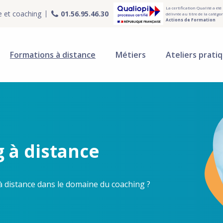
La certification Qualité a été
e et coaching
01.56.95.46.30
délivrée au titre de la catégor
Actions de Formation
Formations à distance
Métiers
Ateliers prati
 à distance
à distance dans le domaine du coaching ?