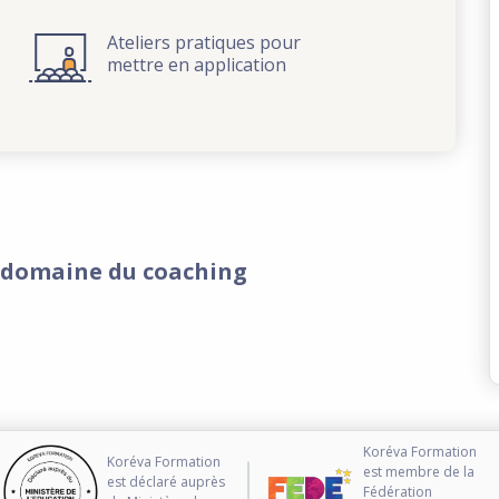
Ateliers pratiques pour
mettre en application
e domaine du coaching
Koréva Formation
Koréva Formation
est membre de la
est déclaré auprès
Fédération