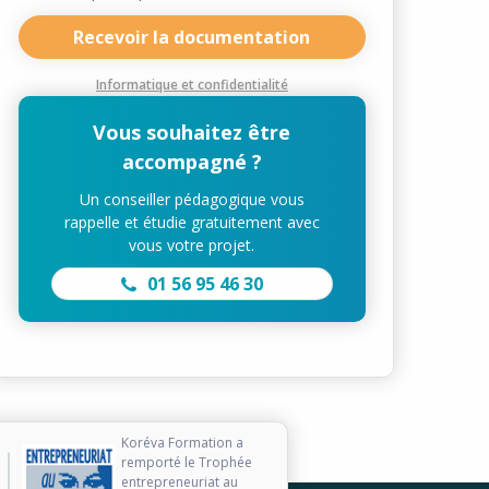
Recevoir la documentation
Informatique et confidentialité
Vous souhaitez être
accompagné ?
Un conseiller pédagogique vous
rappelle et étudie gratuitement avec
vous votre projet.
01 56 95 46 30
Koréva Formation a
remporté le Trophée
entrepreneuriat au