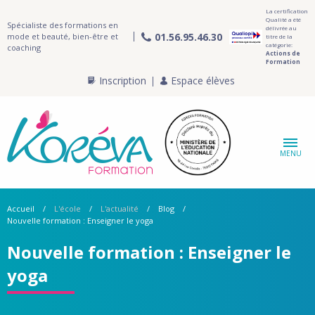
La certification
Qualité a été
Spécialiste des formations en
délivrée au
01.56.95.46.30
mode et beauté, bien-être et
titre de la
catégorie:
coaching
Actions de
Formation
Inscription
Espace élèves
MENU
Accueil
L'école
L'actualité
Blog
Nouvelle formation : Enseigner le yoga
Nouvelle formation : Enseigner le
yoga