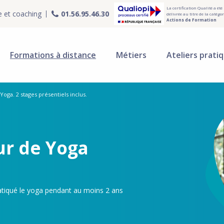
La certification Qualité a été
e et coaching
01.56.95.46.30
délivrée au titre de la catégor
Actions de Formation
Formations à distance
Métiers
Ateliers prati
Yoga. 2 stages présentiels inclus.
ur de Yoga
atiqué le yoga pendant au moins 2 ans