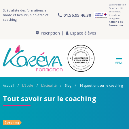
La certification
Qualité a été
Spécialiste des formations en
délivrée au
01.56.95.46.30
mode et beauté, bien-être et
titre de la
catégorie:
coaching
Actions de
Formation
Inscription
Espace élèves
MENU
Accueil
L'école
L'actualité
Blog
16 questions sur le coaching
Tout savoir sur le coaching
Coaching