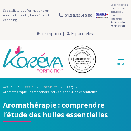
La certification
Qualité a été
Spécialiste des formations en
délivrée au
01.56.95.46.30
mode et beauté, bien-être et
titre de la
catégorie:
coaching
Actions de
Formation
Inscription
Espace élèves
MENU
Accueil
L'école
L'actualité
Blog
Aromathérapie : comprendre l’étude des huiles essentielles
Aromathérapie : comprendre
l’étude des huiles essentielles