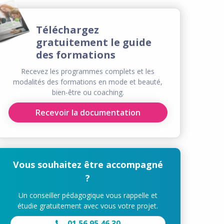
Téléchargez
gratuitement le guide
des formations
Recevez les programmes complets et les
modalités des formations en mode et beauté,
bien-être ou coaching.
Recevoir la documentation
Vous souhaitez être accompagné
?
Un conseiller pédagogique vous rappelle et
étudie gratuitement avec vous votre projet.
01 56 95 46 30