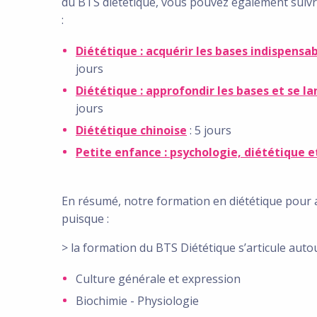
du BTS diététique, vous pouvez également suivre
:
Diététique : acquérir les bases indispensa
jours
Diététique : approfondir les bases et se l
jours
Diététique chinoise
: 5 jours
Petite enfance : psychologie, diététique et
En résumé, notre formation en diététique pour a
puisque :
> la formation du BTS Diététique s’articule aut
Culture générale et expression
Biochimie - Physiologie