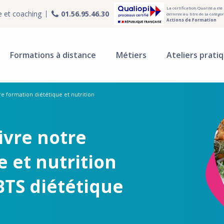
La certification Qualité a été
e et coaching
01.56.95.46.30
délivrée au titre de la catégor
Actions de Formation
Formations à distance
Métiers
Ateliers prati
e formation diététique et nutrition
ivre notre
 et nutrition
BTS diététique