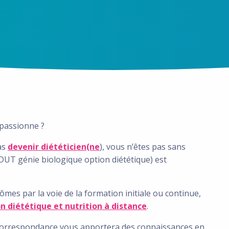
s passionne ?
as
devenir diététicien(ne
), vous n’êtes pas sans
 DUT génie biologique option diététique) est
mes par la voie de la formation initiale ou continue,
n diététique et nutrition à distance
.
orrespondance vous apportera des connaissances en