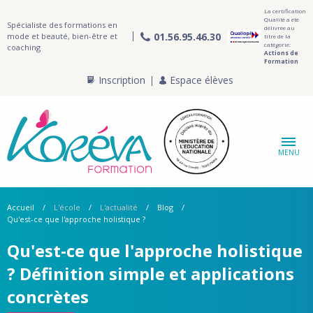
La certification
Qualité a été
Spécialiste des formations en
délivrée au
01.56.95.46.30
mode et beauté, bien-être et
titre de la
catégorie:
coaching
Actions de
Formation
Inscription
Espace élèves
MENU
Accueil
L'école
L'actualité
Blog
Qu'est-ce que l'approche holistique ?
Qu'est-ce que l'approche holistique
? Définition simple et applications
concrètes