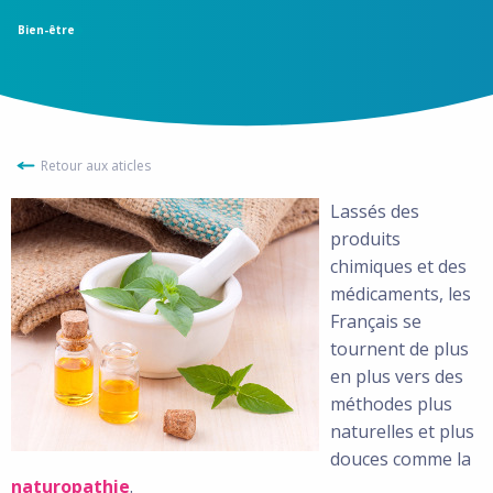
Bien-être
Retour aux aticles
Lassés des
produits
chimiques et des
médicaments, les
Français se
tournent de plus
en plus vers des
méthodes plus
naturelles et plus
douces comme la
naturopathie
.