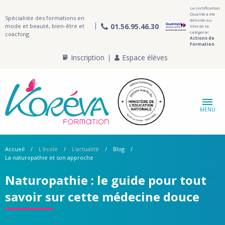
La certification
Qualité a été
Spécialiste des formations en
délivrée au
01.56.95.46.30
mode et beauté, bien-être et
titre de la
catégorie:
coaching
Actions de
Formation
Inscription
Espace élèves
MENU
Accueil
L'école
L'actualité
Blog
La naturopathie et son approche
Naturopathie : le guide pour tout
savoir sur cette médecine douce