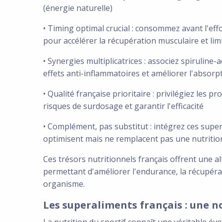
(énergie naturelle)
• Timing optimal crucial : consommez avant l'eff
pour accélérer la récupération musculaire et lim
• Synergies multiplicatrices : associez spiruline-
effets anti-inflammatoires et améliorer l'absor
• Qualité française prioritaire : privilégiez les pr
risques de surdosage et garantir l'efficacité
• Complément, pas substitut : intégrez ces super
optimisent mais ne remplacent pas une nutritio
Ces trésors nutritionnels français offrent une 
permettant d'améliorer l'endurance, la récupéra
organisme.
Les superaliments français : une n
La nutrition du sportif connaît une véritable é