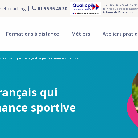
La certification Qualité a été
e et coaching
01.56.95.46.30
délivrée au titre de la catégor
Actions de Formation
Formations à distance
Métiers
Ateliers prati
 français qui changent la performance sportive
rançais qui
ance sportive