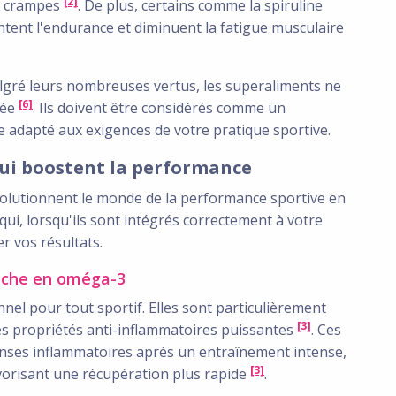
[2]
es crampes
. De plus, certains comme la spiruline
ent l'endurance et diminuent la fatigue musculaire
lgré leurs nombreuses vertus, les superaliments ne
[6]
rée
. Ils doivent être considérés comme un
 adapté aux exigences de votre pratique sportive.
qui boostent la performance
volutionnent le monde de la performance sportive en
ui, lorsqu'ils sont intégrés correctement à votre
r vos résultats.
 riche en oméga-3
nnel pour tout sportif. Elles sont particulièrement
[3]
es propriétés anti-inflammatoires puissantes
. Ces
ponses inflammatoires après un entraînement intense,
[3]
vorisant une récupération plus rapide
.