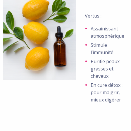
Vertus :
Assainissant
atmosphérique
Stimule
l’immunité
Purifie peaux
grasses et
cheveux
En cure détox :
pour maigrir,
mieux digérer