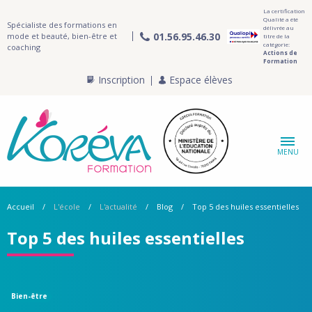
La certification
Qualité a été
Spécialiste des formations en
délivrée au
01.56.95.46.30
mode et beauté, bien-être et
titre de la
catégorie:
coaching
Actions de
Formation
Inscription
Espace élèves
MENU
Accueil
L'école
L'actualité
Blog
Top 5 des huiles essentielles
Top 5 des huiles essentielles
Bien-être