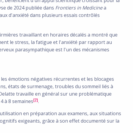
r, bénéficient d'un appui scientifique croissant pour la
lyse de 2024 publiée dans
Frontiers in Medicine
a
veaux d'anxiété dans plusieurs essais contrôlés
irmières travaillant en horaires décalés a montré que
ent le stress, la fatigue et l'anxiété par rapport au
 nerveux parasympathique est l'un des mécanismes
r les émotions négatives récurrentes et les blocages
ns, états de surmenage, troubles du sommeil liés à
t Delatte travaille en général sur une problématique
[7]
4 à 8 semaines
.
tilisation en préparation aux examens, aux situations
cognitifs exigeants, grâce à son effet documenté sur la