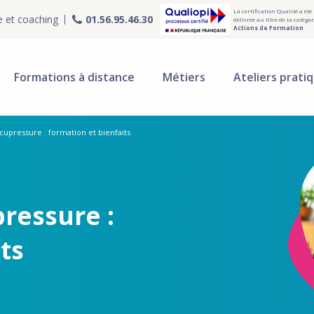
La certification Qualité a été
e et coaching
01.56.95.46.30
délivrée au titre de la catégor
Actions de Formation
Formations à distance
Métiers
Ateliers prati
upressure : formation et bienfaits
ressure :
ts