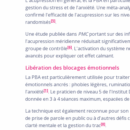
L'acupression en général, et la PBA en particulie
gestion du stress et de l'anxiété. Une méta-ana
confirmé l'efficacité de l'acupression sur les ni
[5]
randomisés
.
Une étude publiée dans
PMC
portant sur des inf
l'acupression méridienne réduisait significativem
[6]
groupe de contrôle
. L'activation du système
avancés pour expliquer cet effet calmant.
Libération des blocages émotionnels
La PBA est particulièrement utilisée pour traite
émotionnels ancrés : phobies légères, ruminatio
[1]
l'anxiété
. Le praticien de niveau 5 de l'Institu
donnée en 3 à 4 séances maximum, espacées de 
La technique est également reconnue pour son u
de prise de parole en public ou à d'autres défis 
[8]
clarté mentale et la gestion du trac
.