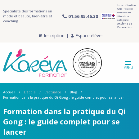
La certification
Qualité a été
Spécialiste des formations en
délivrée au
01.56.95.46.30
mode et beauté, bien-être et
titre de la
catégorie:
coaching
Actions de
Formation
Inscription
Espace élèves
MENU
Accueil
L'école
L'actualité
Blog
Formation dans la pratique du Qi Gong : le guide complet pour se lancer
Formation dans la pratique du Qi
Gong : le guide complet pour se
lancer