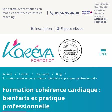
La certification
Qualité a été
Spécialiste des formations en
délivrée au
01.56.95.46.30
mode et beauté, bien-être et
titre de la
catégorie:
coaching
Actions de
Formation
Inscription
Espace élèves
MENU
Accueil
L'école
L'actualité
Blog
Formation cohérence cardiaque : bienfaits et pratique professionnelle
Formation cohérence cardiaque :
bienfaits et pratique
professionnelle