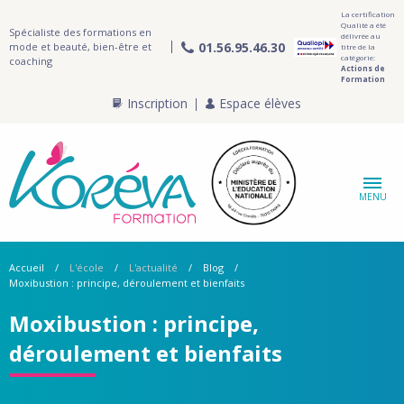
La certification
Qualité a été
Spécialiste des formations en
délivrée au
01.56.95.46.30
mode et beauté, bien-être et
titre de la
catégorie:
coaching
Actions de
Formation
Inscription
Espace élèves
MENU
Accueil
L'école
L'actualité
Blog
Moxibustion : principe, déroulement et bienfaits
Moxibustion : principe,
déroulement et bienfaits